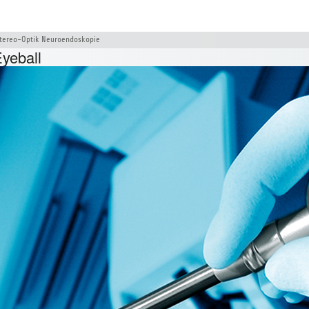
tereo-Optik Neuroendoskopie
yeball