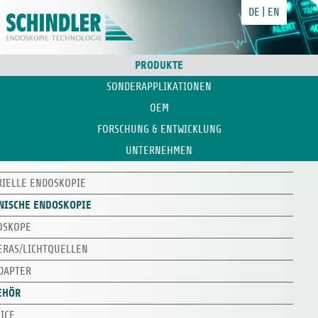
DE
EN
PRODUKTE
SONDERAPPLIKATIONEN
OEM
FORSCHUNG & ENTWICKLUNG
UNTERNEHMEN
RIELLE ENDOSKOPIE
NISCHE ENDOSKOPIE
OSKOPE
ERAS/LICHTQUELLEN
DAPTER
EHÖR
ICE